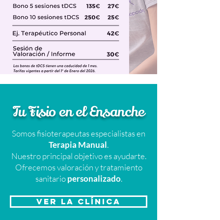
Tu Fisio en el Ensanche
Somos fisioterapeutas especialistas en
Terapia Manual
.
Nuestro principal objetivo es ayudarte.
Ofrecemos valoración y tratamiento
sanitario
personalizado
.
VER LA CLÍNICA