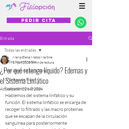
PEDIR CITA
Entrada
Todas las entradas
Maria Elena Matos Martine
Todas las entradas
17 jun 2020
3 min de lectura
¿Por qué retengo líquido? Edemas y
Herramientas para Sanar
el Sistema Linfático
Crónicas de Fisio
Respondiendo Dudas
Actualizado:
22 oct 2024
Hablemos del sistema linfático y su 
función. El sistema linfático se encarga de 
recoger lo filtrado y las macro proteínas 
que se escapan de la circulación 
sanguínea para posteriormente 