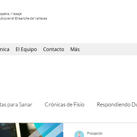
eopatía, Masaje
utico en el Ensanche de Vallecas
ínica
El Equipo
Contacto
Más
as para Sanar
Crónicas de Fisio
Respondiendo D
Fisiopción