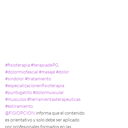
#fisioterapia
#terapiadePG
#dolormiofascial
#masaje
#dolor
#sindolor
#tratamiento
#especializacionenfisioterapia
#puntogatillo
#dolormuscular
#musculos
#herramientasterapeuticas
#estiramiento
@FISIOPCION
informa que el contenido 
es orientativo y solo debe ser aplicado 
por profesionales formados en las 