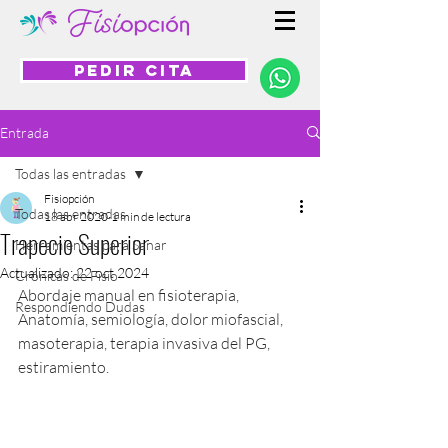
PEDIR CITA
Entrada
Todas las entradas
Fisiopción
Todas las entradas
18 abr 2020
1 min de lectura
Trapecio Superior
Herramientas para Sanar
Actualizado:
22 oct 2024
Crónicas de Fisio
Abordaje manual en fisioterapia, 
Respondiendo Dudas
Anatomía, semiología, dolor miofascial, 
masoterapia, terapia invasiva del PG, 
estiramiento.